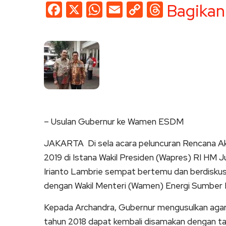
Facebook
X
WhatsApp
Email
Copy
Threads
Bagikan
Link
– Usulan Gubernur ke Wamen ESDM
JAKARTA  Di sela acara peluncuran Rencana A
2019 di Istana Wakil Presiden (Wapres) RI HM J
Irianto Lambrie sempat bertemu dan berdiskusi
dengan Wakil Menteri (Wamen) Energi Sumber 
Kepada Archandra, Gubernur mengusulkan agar k
tahun 2018 dapat kembali disamakan dengan t