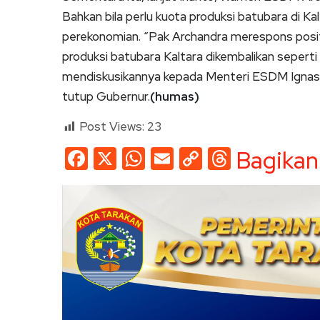
Bahkan bila perlu kuota produksi batubara di 
perekonomian. “Pak Archandra merespons posit
produksi batubara Kaltara dikembalikan seperti
mendiskusikannya kepada Menteri ESDM Ignasi
tutup Gubernur.
(humas)
Post Views:
23
Facebook
X
WhatsApp
Email
Copy
Threads
Bagikan
Link