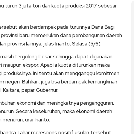
u turun 3 juta ton dari kuota produksi 2017 sebesar
tersebut akan berdampak pada turunnya Dana Bagi
gai provinsi baru memerlukan dana pembangunan daerah
provinsi lainnya, jelas Irianto, Selasa (5/6).
a masih tergolong besar sehingga dapat digunakan
 maupun ekspor. Apabila kuota diturunkan maka
i produksinya. Ini tentu akan mengganggu komitmen
am negeri. Bahkan, juga bsa berdampak kemungkinan
 Kaltara, papar Gubernur.
umbuhan ekonomi dan meningkatnya pengangguran.
nurun. Secara keseluruhan, maka ekonomi daerah
enurun, urai Irianto.
handra Tahar merespons positif usulan tersebut.