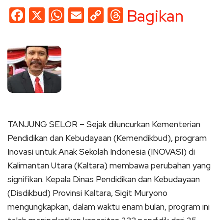
Facebook
X
WhatsApp
Email
Copy
Threads
Bagikan
Link
TANJUNG SELOR – Sejak diluncurkan Kementerian
Pendidikan dan Kebudayaan (Kemendikbud), program
Inovasi untuk Anak Sekolah Indonesia (INOVASI) di
Kalimantan Utara (Kaltara) membawa perubahan yang
signifikan. Kepala Dinas Pendidikan dan Kebudayaan
(Disdikbud) Provinsi Kaltara, Sigit Muryono
mengungkapkan, dalam waktu enam bulan, program ini