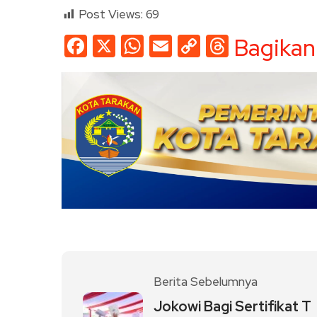
Post Views:
69
Facebook
X
WhatsApp
Email
Copy
Threads
Bagikan
Link
Berita Sebelumnya
Jokowi Bagi Sertifikat T