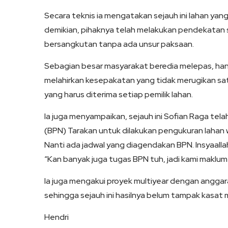
Secara teknis ia mengatakan sejauh ini lahan yang
demikian, pihaknya telah melakukan pendekatan 
bersangkutan tanpa ada unsur paksaan.
Sebagian besar masyarakat beredia melepas, hanya
melahirkan kesepakatan yang tidak merugikan satu 
yang harus diterima setiap pemilik lahan.
Ia juga menyampaikan, sejauh ini Sofian Raga te
(BPN) Tarakan untuk dilakukan pengukuran lahan
Nanti ada jadwal yang diagendakan BPN. Insyaall
“Kan banyak juga tugas BPN tuh, jadi kami maklum
Ia juga mengakui proyek multiyear dengan anggar
sehingga sejauh ini hasilnya belum tampak kasat 
Hendri