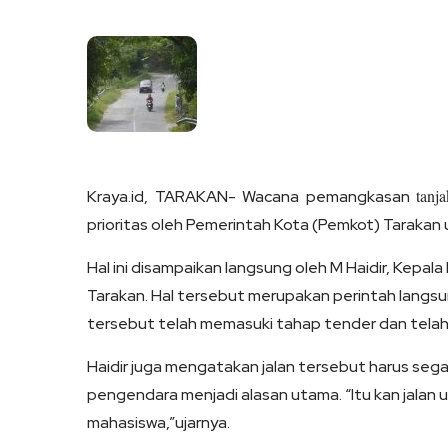
Link
tanj
Kraya.id,
TARAKAN- Wacana pemangkasan
prioritas oleh Pemerintah Kota (Pemkot) Tarakan u
Hal ini disampaikan langsung oleh M Haidir, Kepa
Tarakan. Hal tersebut merupakan perintah langsun
tersebut telah memasuki tahap tender dan telah
Haidir juga mengatakan jalan tersebut harus se
pengendara menjadi alasan utama.
“Itu kan jalan
mahasiswa,”ujarnya.