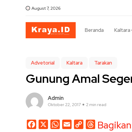
August 7, 2026
Beranda
Kaltara
Advetorial
Kaltara
Tarakan
Gunung Amal Seger
Admin
Oktober 22, 2017
2 min read
Facebook
X
WhatsApp
Email
Copy
Threads
Bagikan